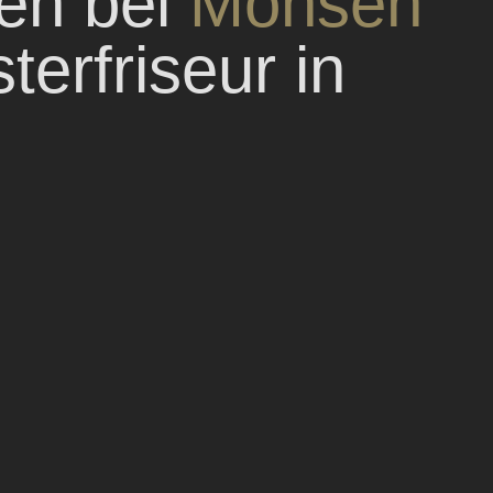
men bei
Mohsen
terfriseur in