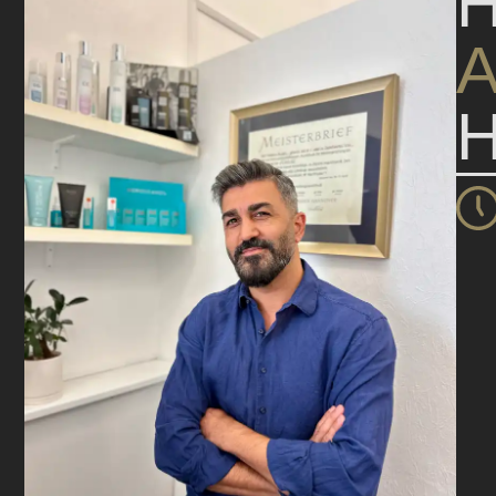
H
A
H